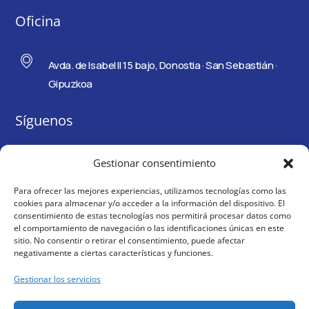
Oficina
Avda. de Isabel II 15 bajo, Donostia · San Sebastián ·
Gipuzkoa
Síguenos
Gestionar consentimiento
Para ofrecer las mejores experiencias, utilizamos tecnologías como las
cookies para almacenar y/o acceder a la información del dispositivo. El
consentimiento de estas tecnologías nos permitirá procesar datos como
el comportamiento de navegación o las identificaciones únicas en este
sitio. No consentir o retirar el consentimiento, puede afectar
negativamente a ciertas características y funciones.
Gestionar los servicios