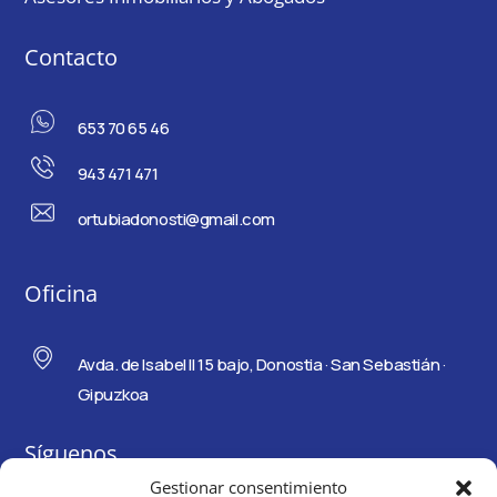
Contacto
653 70 65 46
943 471 471
ortubiadonosti@gmail.com
Oficina
Avda. de Isabel II 15 bajo, Donostia · San Sebastián ·
Gipuzkoa
Síguenos
Gestionar consentimiento