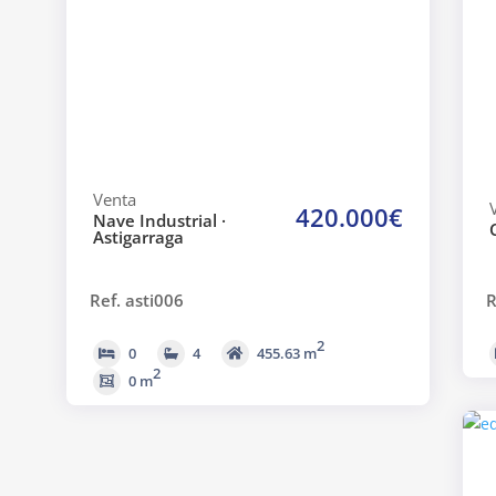
Venta
420.000€
Nave Industrial ·
Astigarraga
Ref. asti006
R
2
0
4
455.63 m
2
0 m