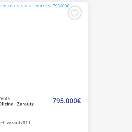
Venta
795.000€
Oficina · Zarautz
ef. zarautz011