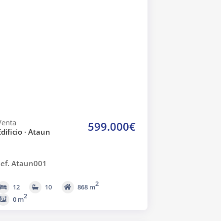
Venta
599.000€
Edificio · Ataun
ef. Ataun001
2
12
10
868 m
2
0 m