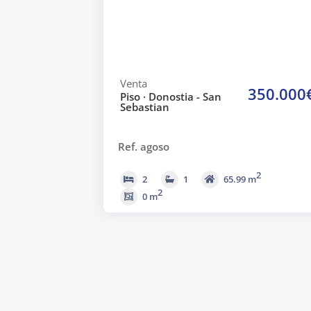
Venta
350.000
Piso · Donostia - San
Sebastian
Ref. agoso
2
2
1
65.99 m
2
0 m