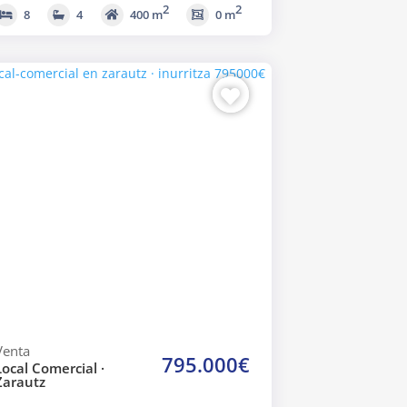
2
2
8
4
400 m
0 m
Venta
795.000€
Local Comercial ·
Zarautz