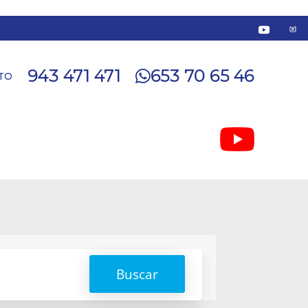
943 471 471
653 70 65 46
TO
Buscar