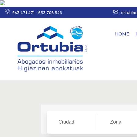
943 471 471
-
653 706 546
ortubia
HOME
Ciudad
Zona