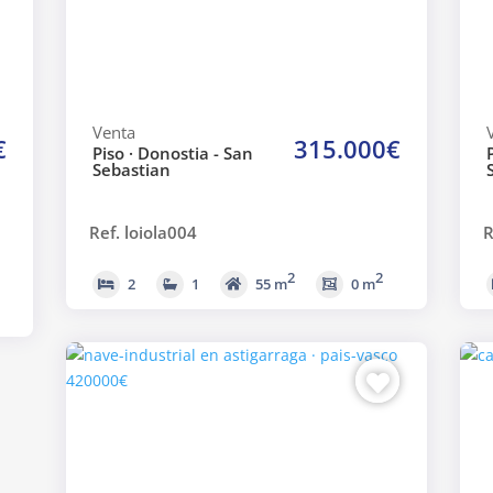
Venta
€
315.000€
Piso · Donostia - San
Sebastian
Ref. loiola004
R
2
2
2
1
55 m
0 m