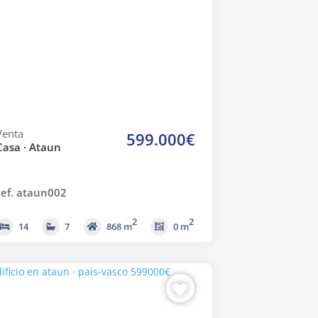
Venta
599.000€
Casa · Ataun
ef. ataun002
2
2
14
7
868 m
0 m