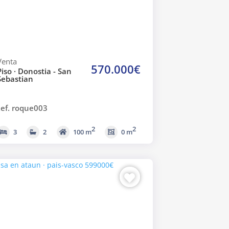
Venta
570.000€
Piso · Donostia - San
Sebastian
ef. roque003
2
2
3
2
100 m
0 m