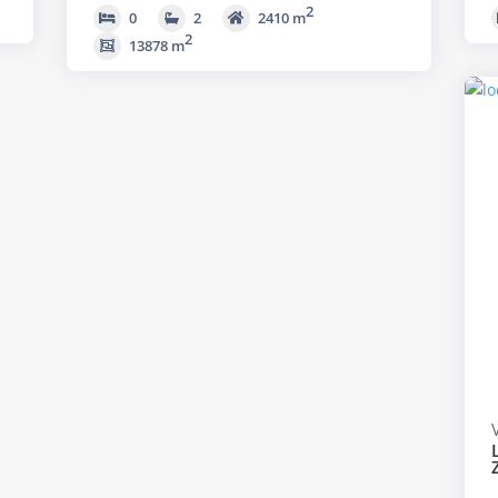
2
0
2
2410 m
2
13878 m