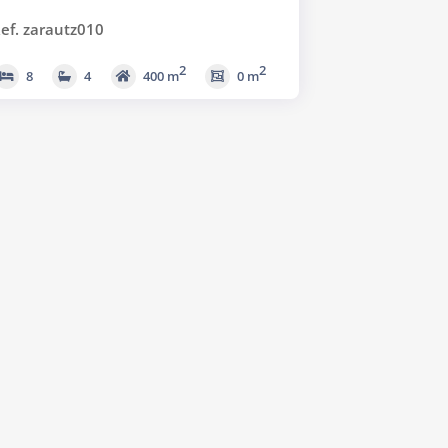
ef. zarautz010
2
2
8
4
400 m
0 m