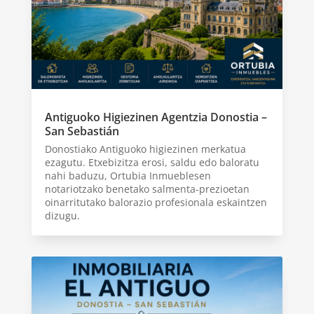
Antiguoko Higiezinen Agentzia Donostia –
San Sebastián
Donostiako Antiguoko higiezinen merkatua
ezagutu. Etxebizitza erosi, saldu edo baloratu
nahi baduzu, Ortubia Inmueblesen
notariotzako benetako salmenta-prezioetan
oinarritutako balorazio profesionala eskaintzen
dizugu.