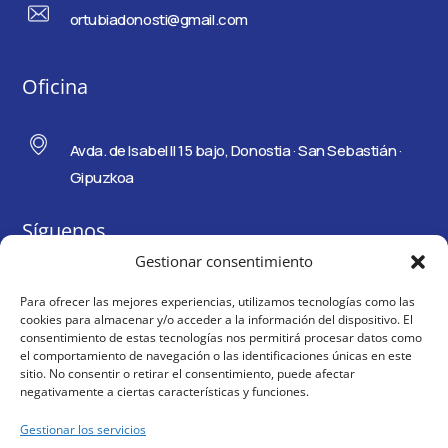
ortubiadonosti@gmail.com
Oficina
Avda. de Isabel II 15 bajo, Donostia · San Sebastián ·
Gipuzkoa
Síguenos
Gestionar consentimiento
Para ofrecer las mejores experiencias, utilizamos tecnologías como las
cookies para almacenar y/o acceder a la información del dispositivo. El
consentimiento de estas tecnologías nos permitirá procesar datos como
el comportamiento de navegación o las identificaciones únicas en este
sitio. No consentir o retirar el consentimiento, puede afectar
negativamente a ciertas características y funciones.
Gestionar los servicios