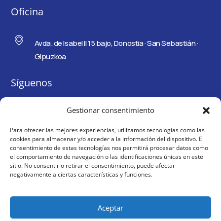
Oficina
Avda. de Isabel II 15 bajo, Donostia · San Sebastián ·
Gipuzkoa
Síguenos
Gestionar consentimiento
Para ofrecer las mejores experiencias, utilizamos tecnologías como las
cookies para almacenar y/o acceder a la información del dispositivo. El
consentimiento de estas tecnologías nos permitirá procesar datos como
el comportamiento de navegación o las identificaciones únicas en este
sitio. No consentir o retirar el consentimiento, puede afectar
negativamente a ciertas características y funciones.
Aceptar
©2025
Ortubia Inmuebles, S.L.U.
· Todos los derechos reservados